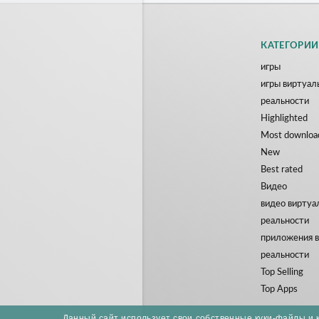
КАТЕГОРИИ
игры
игры виртуал
реальности
Highlighted
Most downloa
New
Best rated
Видео
видео виртуа
реальности
приложения 
реальности
Top Selling
Top Apps
Данный сайт использует свои собственные куки-файлы и 