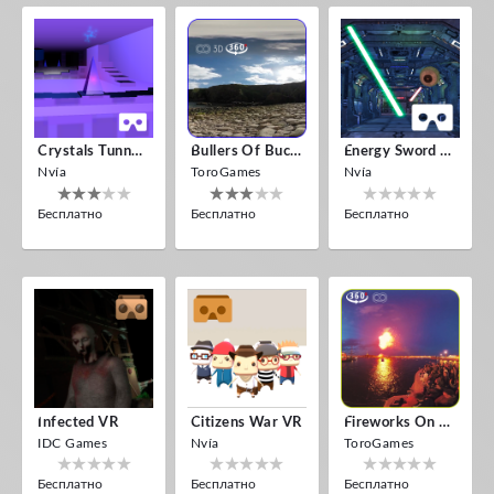
Crystals Tunnel VR
Bullers Of Buchan Aberdeen
Energy Sword VR
Nvía
ToroGames
Nvía
Бесплатно
Бесплатно
Бесплатно
Infected VR
Citizens War VR
Fireworks On Victory Day
IDC Games
Nvía
ToroGames
Бесплатно
Бесплатно
Бесплатно