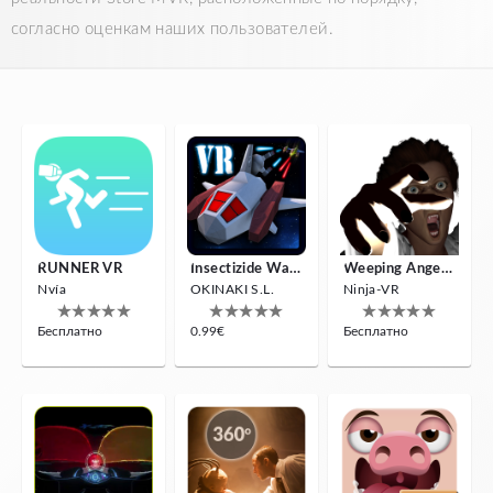
согласно оценкам наших пользователей.
RUNNER VR
Insectizide Wars VR
Weeping Angels VR
Nvía
OKINAKI S.L.
Ninja-VR
Бесплатно
0.99€
Бесплатно