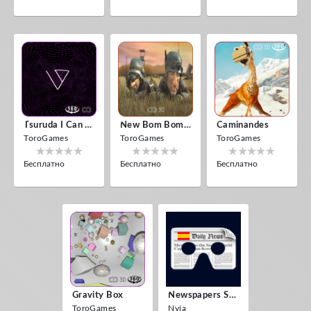
Tsuruda I Can Get Really Crazy
New Bom Bom Vr SBS 2020
Caminandes
ToroGames
ToroGames
ToroGames
Бесплатно
Бесплатно
Бесплатно
Gravity Box
Newspapers Spain VR
ToroGames
Nvía