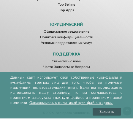
Top Selling
Top Apps
ЮРИДИЧЕСКИЙ
Официальное уведомление
Политика конфиденциальности
Условия предоставления услуг
ПОДДЕРЖКА
Свяжитесь с нами
Часто Задаваемые Вопросы
Данный сайт использует свои собственные куки-файлы и
ДРУГИЕ ЛИНКИ
куки-файлы третьих лиц для того, чтобы вы получили
Скачать
наилучший пользовательский опыт. Если вы продолжаете
Feed
использовать нашу страницу, то вы соглашаетесь с
Sitemap
принятием вышеуказанных куки-файлов и принятием нашей
политики.
Ознакомьтесь с политикой куки-файлов здесь.
Закрыть
©2026. Все права защищены