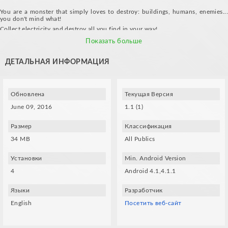
You are a monster that simply loves to destroy: buildings, humans, enemies...
you don't mind what!
Collect electricity and destroy all you find in your way!
Features:
Показать больше
- 4 monsters to unlock
- Endless running game
ДЕТАЛЬНАЯ ИНФОРМАЦИЯ
- Funny cartoon style
Requirements:
- Gyroscope
Обновлена
Текущая Версия
- Compatible VR glasses (VXMASK, Lakento, Durovis, Google Cardboard, etc.)
June 09, 2016
1.1 (1)
Music by Grumble Labs
Размер
Классификация
34 MB
All Publics
Установки
Min. Android Version
4
Android 4.1,4.1.1
Языки
Разработчик
English
Посетить веб-сайт