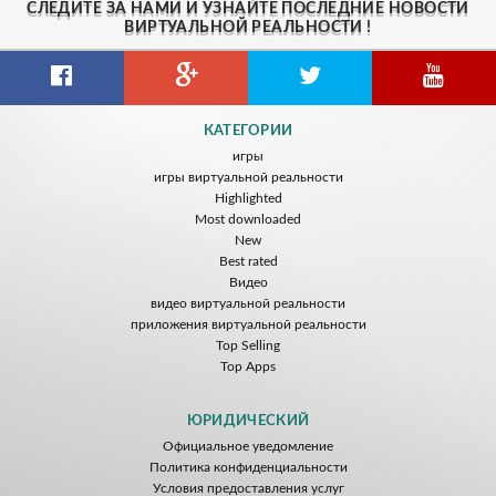
СЛЕДИТЕ ЗА НАМИ И УЗНАЙТЕ ПОСЛЕДНИЕ НОВОСТИ
ВИРТУАЛЬНОЙ РЕАЛЬНОСТИ !
Gravity Box
Caminandes
New Bom Bom Vr SBS 2020
КАТЕГОРИИ
ToroGames
ToroGames
ToroGames
игры
игры виртуальной реальности
Бесплатно
Бесплатно
Бесплатно
Highlighted
Most downloaded
New
Best rated
Видео
видео виртуальной реальности
приложения виртуальной реальности
Top Selling
Top Apps
Tsuruda I Can Get Really Crazy
Fireworks On Victory Day
Blackjack VR
ToroGames
ToroGames
ToroGames
ЮРИДИЧЕСКИЙ
Официальное уведомление
Бесплатно
Бесплатно
Бесплатно
Политика конфиденциальности
Условия предоставления услуг