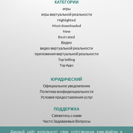
КАТЕГОРИИ
игры
игры виртуальной реальности
Highlighted
Most downloaded
New
Best rated
Видео
видео виртуальной реальности
приложения виртуальной реальности
Top Selling
Top Apps
ЮРИДИЧЕСКИЙ
Официальное уведомление
Политика конфиденциальности
Условия предоставления услуг
ПОДДЕРЖКА
Свяжитесь с нами
Часто Задаваемые Вопросы
Данный сайт использует свои собственные куки-файлы и
ДРУГИЕ ЛИНКИ