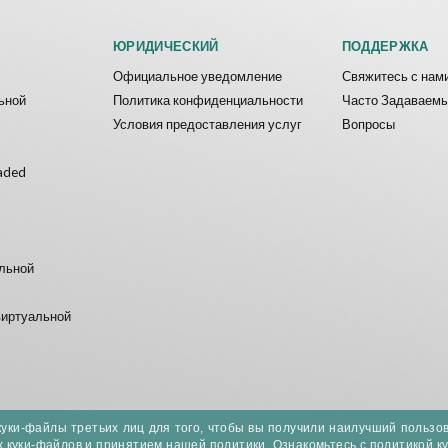
ЮРИДИЧЕСКИЙ
ПОДДЕРЖКА
Официальное уведомление
Свяжитесь с нам
ьной
Политика конфиденциальности
Часто Задаваем
Условия предоставления услуг
Вопросы
aded
альной
виртуальной
куки-файлы третьих лиц для того, чтобы вы получили наилучший пользо
х куки-файлов и принятием нашей политики.
Ознакомьтесь с политикой к