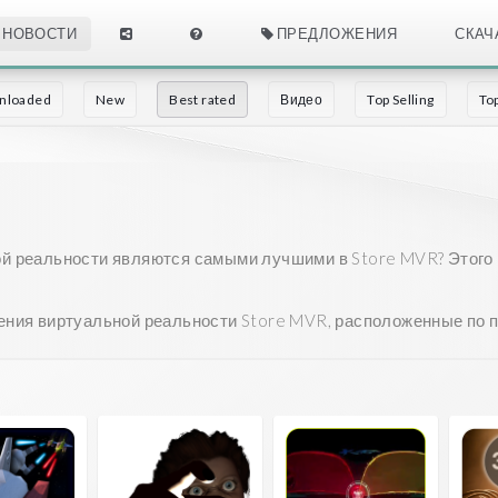
НОВОСТИ
ПРЕДЛОЖЕНИЯ
СКАЧ
nloaded
New
Best rated
Видео
Top Selling
To
й реальности являются самыми лучшими в Store MVR? Этого м
ения виртуальной реальности Store MVR, расположенные по п