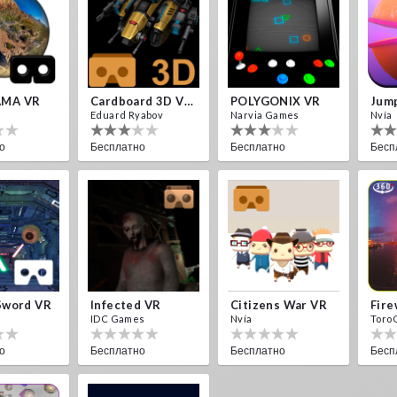
MA VR
Cardboard 3D VR Space FPS Game
POLYGONIX VR
Jump
Eduard Ryabov
Narvia Games
Nvía
о
Бесплатно
Бесплатно
Бесп
Sword VR
Infected VR
Citizens War VR
IDC Games
Nvía
Toro
о
Бесплатно
Бесплатно
Бесп