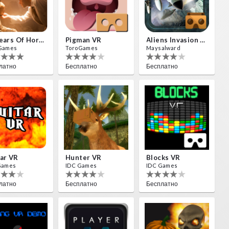
10 Years Of Horror Nights
Pigman VR
Aliens Invasion VR
Games
ToroGames
Maysalward
латно
Бесплатно
Бесплатно
ar VR
Hunter VR
Blocks VR
Games
IDC Games
IDC Games
латно
Бесплатно
Бесплатно