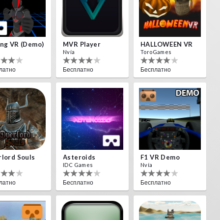
ng VR (Demo)
MVR Player
HALLOWEEN VR
Nvía
ToroGames
латно
Бесплатно
Бесплатно
lord Souls
Asteroids
F1 VR Demo
IDC Games
Nvía
латно
Бесплатно
Бесплатно