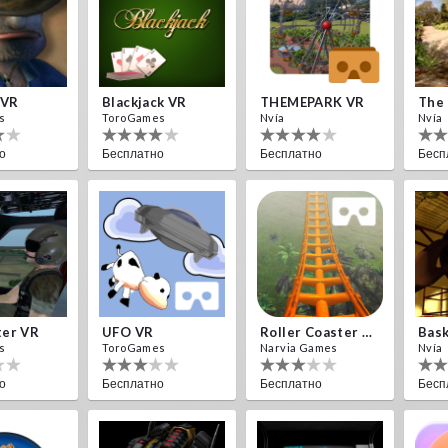
 VR
Blackjack VR
THEMEPARK VR
The 
s
ToroGames
Nvía
Nvía
о
Бесплатно
Бесплатно
Бесп
ter VR
UFO VR
Roller Coaster VR
Bask
s
ToroGames
Narvia Games
Nvía
о
Бесплатно
Бесплатно
Бесп