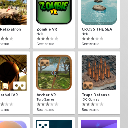
Relaxatron
Zombie VR
CROSS THE SEA
Nvía
Nvía
латно
Бесплатно
Бесплатно
etball VR
Archer VR
Traps Defense VR
ToroGames
IDC Games
латно
Бесплатно
Бесплатно