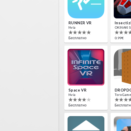
RUNNER VR
Nvía
OKINAKI S.
Бесплатно
0.99€
Space VR
DROPD
Nvía
ToroGam
Бесплатно
Бесплатн