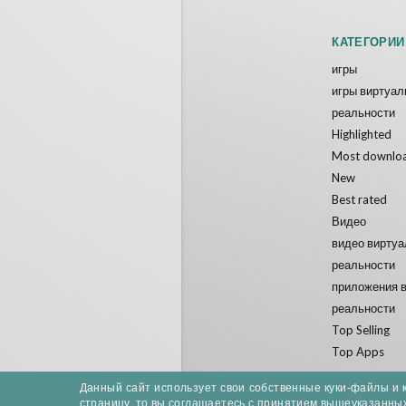
КАТЕГОРИИ
игры
игры виртуал
реальности
Highlighted
Most downlo
New
Best rated
Видео
видео вирту
реальности
приложения 
реальности
Top Selling
Top Apps
Данный сайт использует свои собственные куки-файлы и 
страницу, то вы соглашаетесь с принятием вышеуказанны