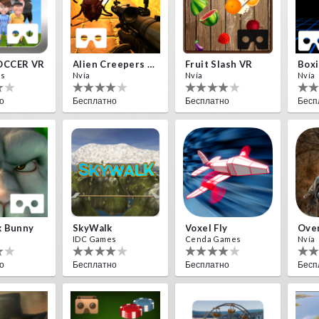
OCCER VR
Alien Creepers VR
Fruit Slash VR
Boxi
es
Nvía
Nvía
Nvía
о
Бесплатно
Бесплатно
Бесп
k Bunny
SkyWalk
Voxel Fly
Over
IDC Games
Cenda Games
Nvía
о
Бесплатно
Бесплатно
Бесп