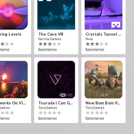
ing Levels
The Cave VR
Crystals Tunnel VR
Narvia Games
Nvía
латно
Бесплатно
Бесплатно
Fireworks On Victory Day
Tsuruda I Can Get Really Crazy
New Bom Bom Vr SBS 2020
Games
ToroGames
ToroGames
латно
Бесплатно
Бесплатно