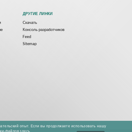
ДРУГИЕ ЛИНКИ
и
Скачать
ые
Консоль разработчиков
Feed
Sitemap
вательский опыт. Если вы продолжаете использовать нашу
уки-файлов здесь.