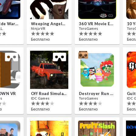
Insectizide Wars VR
Weeping Angels VR
360 VR Movie Experience
L.
Ninja-VR
ToroGames
Toro
Бесплатно
Бесплатно
Бесп
OWN VR
Off Road Simulator VR
Destroyer Run VR
Guit
es
IDC Games
ToroGames
IDC 
о
Бесплатно
Бесплатно
Бесп