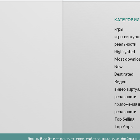
КАТЕГОРИИ
игры
игры виртуал
реальности
Highlighted
Most downlo
New
Best rated
Видео
видео вирту
реальности
приложения 
реальности
Top Selling
Top Apps
Данный сайт использует свои собственные куки-файлы и 