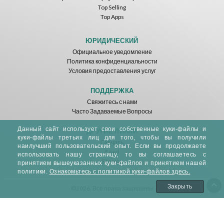
Top Selling
Top Apps
ЮРИДИЧЕСКИЙ
Официальное уведомление
Политика конфиденциальности
Условия предоставления услуг
ПОДДЕРЖКА
Свяжитесь с нами
Часто Задаваемые Вопросы
Данный сайт использует свои собственные куки-файлы и
ДРУГИЕ ЛИНКИ
куки-файлы третьих лиц для того, чтобы вы получили
Скачать
наилучший пользовательский опыт. Если вы продолжаете
Feed
использовать нашу страницу, то вы соглашаетесь с
Sitemap
принятием вышеуказанных куки-файлов и принятием нашей
политики.
Ознакомьтесь с политикой куки-файлов здесь.
Закрыть
©2026. Все права защищены