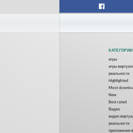
КАТЕГОРИИ
игры
игры виртуал
реальности
Highlighted
Most downlo
New
Best rated
Видео
видео вирту
реальности
приложения 