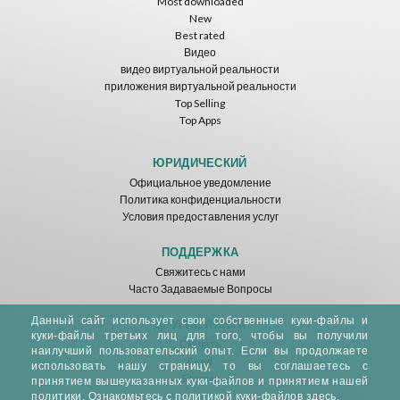
Most downloaded
New
Best rated
Видео
видео виртуальной реальности
приложения виртуальной реальности
Top Selling
Top Apps
ЮРИДИЧЕСКИЙ
Официальное уведомление
Политика конфиденциальности
Условия предоставления услуг
ПОДДЕРЖКА
Свяжитесь с нами
Часто Задаваемые Вопросы
Данный сайт использует свои собственные куки-файлы и
ДРУГИЕ ЛИНКИ
куки-файлы третьих лиц для того, чтобы вы получили
Скачать
наилучший пользовательский опыт. Если вы продолжаете
Feed
использовать нашу страницу, то вы соглашаетесь с
Sitemap
принятием вышеуказанных куки-файлов и принятием нашей
политики.
Ознакомьтесь с политикой куки-файлов здесь.