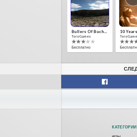
Bullers Of Buchan Aberdeen
ToroGames
ToroGam
Бесплатно
Бесплатн
СЛЕД
Fireworks On Victory Day
Blackja
ToroGames
ToroGam
Бесплатно
Бесплатн
КАТЕГОРИИ
игры