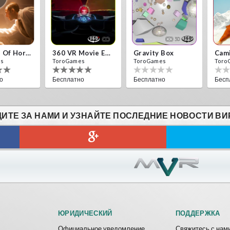
10 Years Of Horror Nights
360 VR Movie Experience
Gravity Box
Cam
es
ToroGames
ToroGames
Toro
о
Бесплатно
Бесплатно
Бесп
ИТЕ ЗА НАМИ И УЗНАЙТЕ ПОСЛЕДНИЕ НОВОСТИ ВИ
ck VR
Archer VR
es
ToroGames
о
Бесплатно
ЮРИДИЧЕСКИЙ
ПОДДЕРЖКА
Официальное уведомление
Свяжитесь с нам