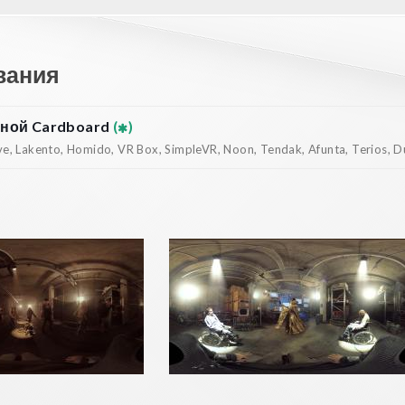
вания
ной Cardboard
(
)
, Lakento, Homido, VR Box, SimpleVR, Noon, Tendak, Afunta, Terios, Dur