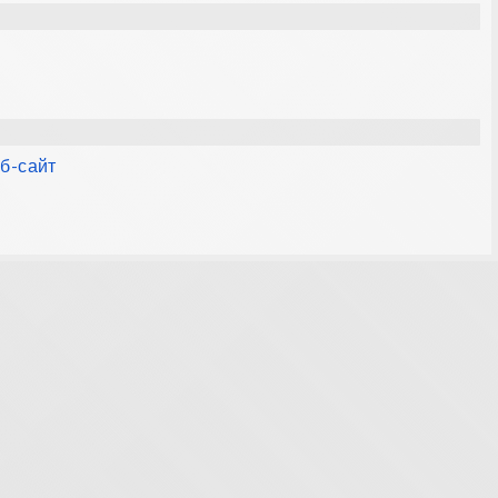
еб-сайт