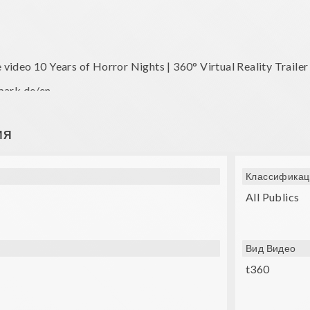
he video 10 Years of Horror Nights | 360° Virtual Reality Trail
park.de/en
opa-Park
ИЯ
Классификац
All Publics
Вид Видео
t360