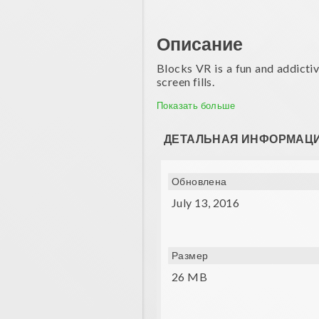
Описание
Blocks VR is a fun and addictiv
screen fills.
Features:
Показать больше
- Endless mode
ДЕТАЛЬНАЯ ИНФОРМАЦ
- Four power ups
Requirements:
Обновлена
July 13, 2016
- Gyroscope
- Compatible VR glasses (VXMA
Размер
26 MB