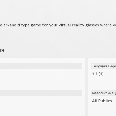
e arkanoid type game for your virtual reality glasses where y
ИЯ
Текущая Вер
1.1 (1)
SK, Lakento, Durovis, Google Cardboard, etc.)
Классификац
All Publics