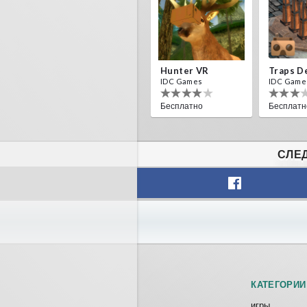
Hunter VR
IDC Games
IDC Game
Бесплатно
Бесплатн
СЛЕД
Helicopter VR
SkyWalk
IDC Games
IDC Game
Бесплатно
Бесплатн
КАТЕГОРИИ
игры