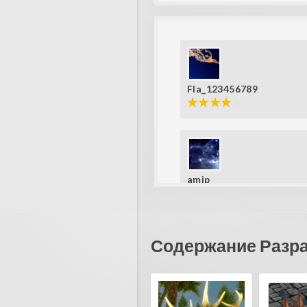
Fla_123456789
amip
wow a 3D arkanoid
Содержание Разр