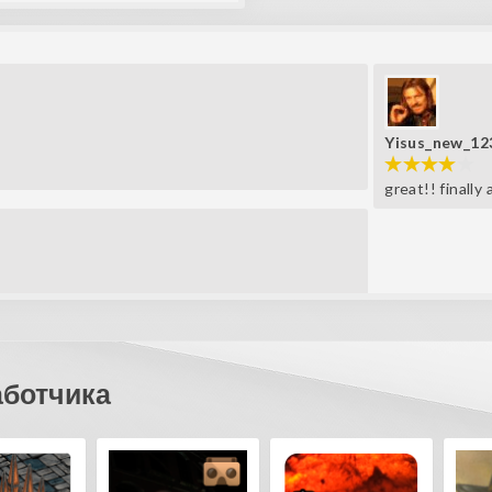
Yisus_new_12
great!! finall
аботчика