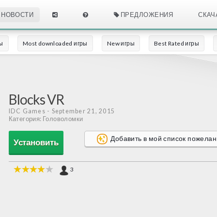
НОВОСТИ
ПРЕДЛОЖЕНИЯ
СКАЧ
ры
Most downloaded игры
New игры
Best Rated игры
Blocks VR
IDC Games
- September 21, 2015
Категория: Головоломки
Добавить в мой список пожела
Установить
3