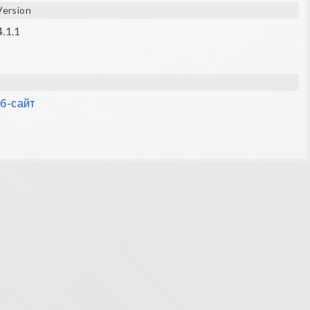
Version
4.1.1
еб-сайт