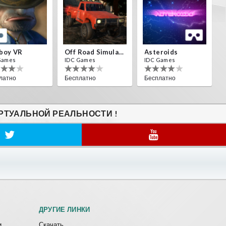
boy VR
Off Road Simulator VR
Asteroids
Games
IDC Games
IDC Games
латно
Бесплатно
Бесплатно
РТУАЛЬНОЙ РЕАЛЬНОСТИ !
ДРУГИЕ ЛИНКИ
и
Скачать