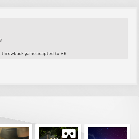
3
y a throwback game adapted to VR