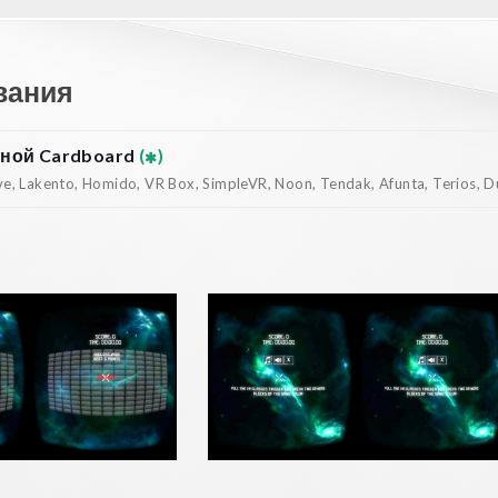
вания
ной Cardboard
(
)
, Lakento, Homido, VR Box, SimpleVR, Noon, Tendak, Afunta, Terios, Dur