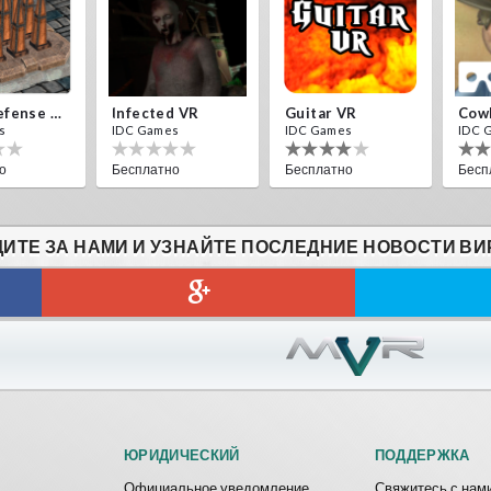
Traps Defense VR
Infected VR
Guitar VR
Cow
s
IDC Games
IDC Games
IDC 
о
Бесплатно
Бесплатно
Бесп
ИТЕ ЗА НАМИ И УЗНАЙТЕ ПОСЛЕДНИЕ НОВОСТИ ВИ
HILL DRIVER VR
s
IDC Games
о
Бесплатно
ЮРИДИЧЕСКИЙ
ПОДДЕРЖКА
Официальное уведомление
Свяжитесь с нам