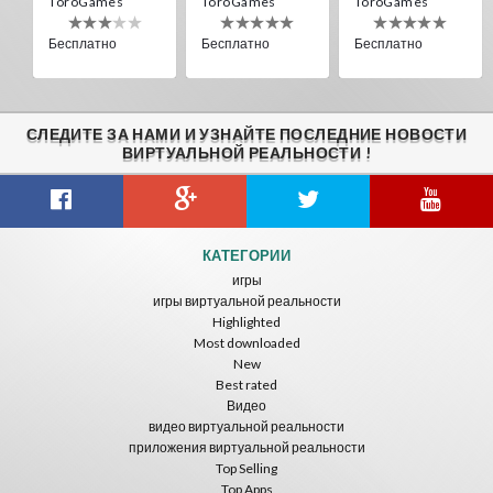
ToroGames
ToroGames
ToroGames
Бесплатно
Бесплатно
Бесплатно
СЛЕДИТЕ ЗА НАМИ И УЗНАЙТЕ ПОСЛЕДНИЕ НОВОСТИ
ВИРТУАЛЬНОЙ РЕАЛЬНОСТИ !
Gravity Box
Caminandes
New Bom Bom Vr SBS 2020
КАТЕГОРИИ
ToroGames
ToroGames
ToroGames
игры
игры виртуальной реальности
Бесплатно
Бесплатно
Бесплатно
Highlighted
Most downloaded
New
Best rated
Видео
видео виртуальной реальности
приложения виртуальной реальности
Top Selling
Top Apps