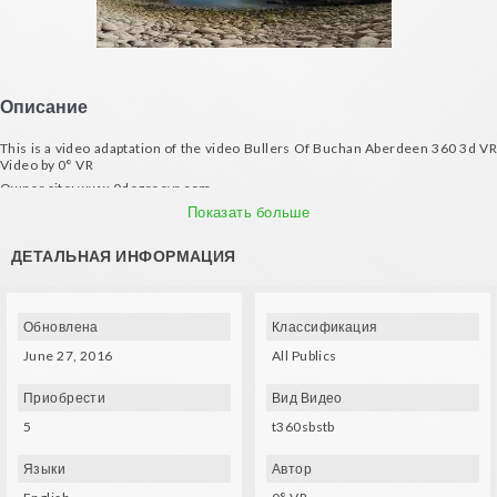
Описание
This is a video adaptation of the video Bullers Of Buchan Aberdeen 360 3d VR
Video by 0° VR
Owner site: www.0degreevr.com
ALL RIGHTS RESERVED © 0° VR
Показать больше
ДЕТАЛЬНАЯ ИНФОРМАЦИЯ
Обновлена
Классификация
June 27, 2016
All Publics
Приобрести
Вид Видео
5
t360sbstb
Языки
Автор