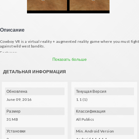
Описание
Cowboy VR is a virtual reality + augmented reality game where you must fight
against wild west bandits.
Features:
- Shoot at the power ups to collect them: gun barrel, coins, life bottle.
Показать больше
- Shoot at the bandits to kill them.
ДЕТАЛЬНАЯ ИНФОРМАЦИЯ
- Music by: Mano A Mano
- Print or use the following marker for moving the gun (not required for the
game):
https://www.dropbox.com/s/psaxpktjbt0b7it/marker.jpg?dl=0
Обновлена
Текущая Версия
June 09, 2016
1.1 (1)
Размер
Классификация
31 MB
All Publics
Установки
Min. Android Version