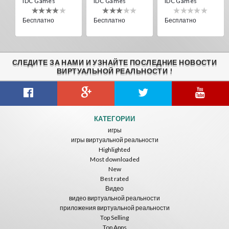
IDC Games
IDC Games
IDC Games
Бесплатно
Бесплатно
Бесплатно
СЛЕДИТЕ ЗА НАМИ И УЗНАЙТЕ ПОСЛЕДНИЕ НОВОСТИ
ВИРТУАЛЬНОЙ РЕАЛЬНОСТИ !
Guitar VR
Cowboy VR
Off Road Simulator VR
КАТЕГОРИИ
IDC Games
IDC Games
IDC Games
игры
игры виртуальной реальности
Бесплатно
Бесплатно
Бесплатно
Highlighted
Most downloaded
New
Best rated
Видео
видео виртуальной реальности
приложения виртуальной реальности
Top Selling
Top Apps