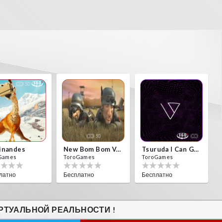
inandes
New Bom Bom Vr SBS 2020
Tsuruda I Can Get Really Crazy
Games
ToroGames
ToroGames
латно
Бесплатно
Бесплатно
РТУАЛЬНОЙ РЕАЛЬНОСТИ !