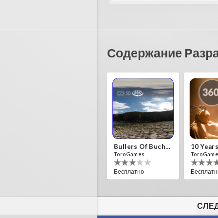
Содержание Разр
Bullers Of Buchan Aberdeen
ToroGames
ToroGam
Бесплатно
Бесплатн
СЛЕД