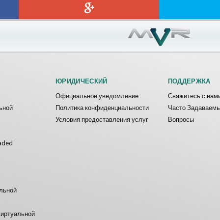
ck VR
Archer VR
es
ToroGames
о
Бесплатно
ЮРИДИЧЕСКИЙ
ПОДДЕРЖКА
Официальное уведомление
Свяжитесь с нам
ьной
Политика конфиденциальности
Часто Задаваем
Условия предоставления услуг
Вопросы
aded
альной
виртуальной