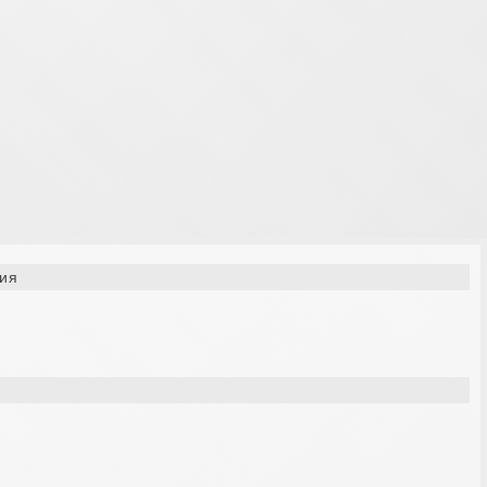
. If in doubt please don't watch.
ия
?