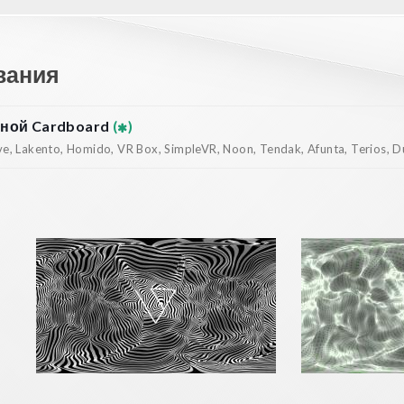
вания
ной Cardboard
(
)
, Lakento, Homido, VR Box, SimpleVR, Noon, Tendak, Afunta, Terios, Dur