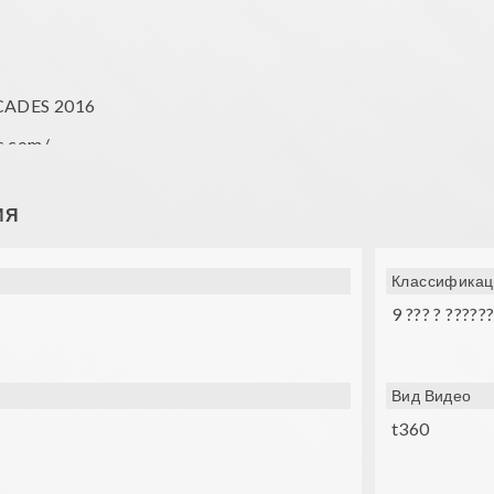
CADES 2016
s.com/
some psychological disorders or suffer from epileptic problems
ИЯ
Классификац
9 ??? ? ?????
Вид Видео
t360