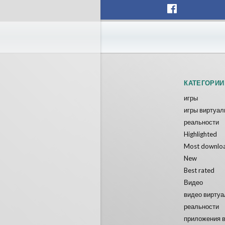
Fireworks On Victory Day
Blackja
ToroGames
ToroGam
Бесплатно
Бесплатн
КАТЕГОРИИ
игры
игры виртуал
реальности
Highlighted
Most downlo
New
Best rated
Видео
видео вирту
реальности
приложения 