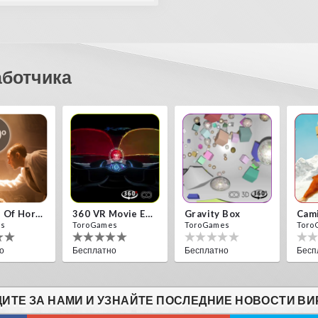
аботчика
10 Years Of Horror Nights
360 VR Movie Experience
Gravity Box
Cam
es
ToroGames
ToroGames
Toro
о
Бесплатно
Бесплатно
Бесп
ИТЕ ЗА НАМИ И УЗНАЙТЕ ПОСЛЕДНИЕ НОВОСТИ ВИ