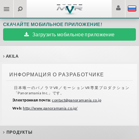
СКАЧАЙТЕ МОБИЛЬНОЕ ПРИЛОЖЕНИЕ!
Загрузить мобильное приложение
AKILA
ИНФОРМАЦИЯ О РАЗРАБОТЧИКЕ
日本唯一のパノラマVR／モーションVR専業プロダクション
「Panoramania Inc.」です。
Электронная почта:
contact@panoramania.co.jp
Web:
http://www.panoramania.co.jp/
ПРОДУКТЫ