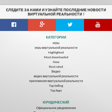
СЛЕДИТЕ ЗА НАМИ И УЗНАЙТЕ ПОСЛЕДНИЕ НОВОСТИ
ВИРТУАЛЬНОЙ РЕАЛЬНОСТИ !
Citizens War VR
Crystals Tunnel VR
THEMEPARK VR
КАТЕГОРИИ
Nvía
Nvía
Nvía
игры
игры виртуальной реальности
Бесплатно
Бесплатно
Бесплатно
Highlighted
Most downloaded
New
Best rated
Видео
видео виртуальной реальности
приложения виртуальной реальности
Top Selling
Top Apps
Basketball VR
F1 VR Demo
Energy Sword VR
Nvía
Nvía
Nvía
ЮРИДИЧЕСКИЙ
Официальное уведомление
Бесплатно
Бесплатно
Бесплатно