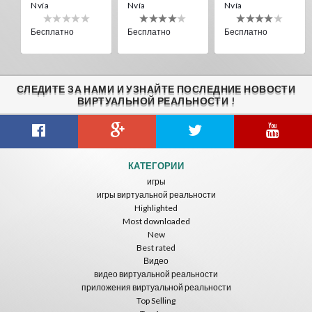
Nvía
Nvía
Nvía
Бесплатно
Бесплатно
Бесплатно
СЛЕДИТЕ ЗА НАМИ И УЗНАЙТЕ ПОСЛЕДНИЕ НОВОСТИ
ВИРТУАЛЬНОЙ РЕАЛЬНОСТИ !
Citizens War VR
Crystals Tunnel VR
THEMEPARK VR
КАТЕГОРИИ
Nvía
Nvía
Nvía
игры
игры виртуальной реальности
Бесплатно
Бесплатно
Бесплатно
Highlighted
Most downloaded
New
Best rated
Видео
видео виртуальной реальности
приложения виртуальной реальности
Top Selling