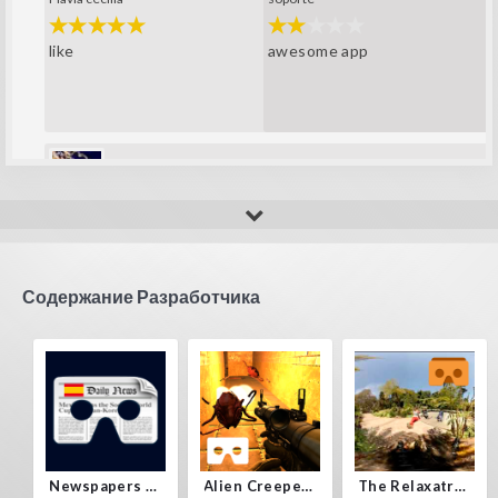
awesome app
like
Fla_123456789
super player
Содержание Разработчика
Newspapers Spain VR
Alien Creepers VR
The Relaxatron